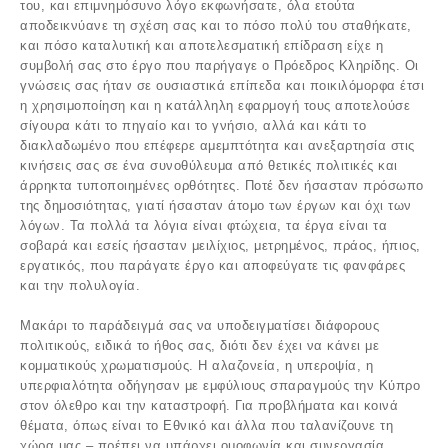
του, και επιμνημόσυνο λόγο εκφωνήσατε, όλα ετούτα
αποδεικνύανε τη σχέση σας και το πόσο πολύ του σταθήκατε,
και πόσο καταλυτική και αποτελεσματική επίδραση είχε η
συμβολή σας στο έργο που παρήγαγε ο Πρόεδρος Κληρίδης. Οι
γνώσεις σας ήταν σε ουσιαστικά επίπεδα και ποικιλόμορφα έτσι
η χρησιμοποίηση και η κατάλληλη εφαρμογή τους αποτελούσε
σίγουρα κάτι το πηγαίο και το γνήσιο, αλλά και κάτι το
διακλαδωμένο που επέφερε αμεμπτότητα και ανεξαρτησία στις
κινήσεις σας σε ένα συνοθύλευμα από θετικές πολιτικές και
άρρηκτα τυποποιημένες ορθότητες. Ποτέ δεν ήσασταν πρόσωπο
της δημοσιότητας, γιατί ήσασταν άτομο των έργων και όχι των
λόγων. Τα πολλά τα λόγια είναι φτώχεια, τα έργα είναι τα
σοβαρά και εσείς ήσασταν μειλίχιος, μετρημένος, πράος, ήπιος,
εργατικός, που παράγατε έργο και αποφεύγατε τις φανφάρες
και την πολυλογία.
Μακάρι το παράδειγμά σας να υποδειγματίσει διάφορους
πολιτικούς, ειδικά το ήθος σας, διότι δεν έχει να κάνει με
κομματικούς χρωματισμούς. Η αλαζονεία, η υπεροψία, η
υπερφιαλότητα οδήγησαν με εμφύλιους σπαραγμούς την Κύπρο
στον όλεθρο και την καταστροφή. Για προβλήματα και κοινά
θέματα, όπως είναι το Εθνικό και άλλα που ταλανίζουνε τη
χώρα μας – πρέπει να υπάρχει ομοφωνία και συνεργασία.