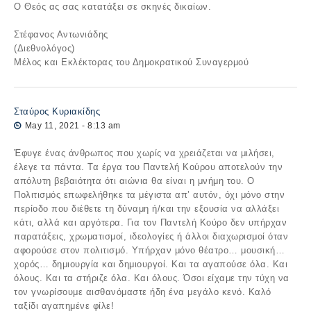
Ο Θεός ας σας κατατάξει σε σκηνές δικαίων.
Στέφανος Αντωνιάδης
(Διεθνολόγος)
Μέλος και Εκλέκτορας του Δημοκρατικού Συναγερμού
Σταύρος Κυριακίδης
May 11, 2021 - 8:13 am
Έφυγε ένας άνθρωπος που χωρίς να χρειάζεται να μιλήσει,
έλεγε τα πάντα. Τα έργα του Παντελή Κούρου αποτελούν την
απόλυτη βεβαιότητα ότι αιώνια θα είναι η μνήμη του. Ο
Πολιτισμός επωφελήθηκε τα μέγιστα απ’ αυτόν, όχι μόνο στην
περίοδο που διέθετε τη δύναμη ή/και την εξουσία να αλλάξει
κάτι, αλλά και αργότερα. Για τον Παντελή Κούρο δεν υπήρχαν
παρατάξεις, χρωματισμοί, ιδεολογίες ή άλλοι διαχωρισμοί όταν
αφορούσε στον πολιτισμό. Υπήρχαν μόνο θέατρο… μουσική…
χορός… δημιουργία και δημιουργοί. Και τα αγαπούσε όλα. Και
όλους. Και τα στήριζε όλα. Και όλους. Όσοι είχαμε την τύχη να
τον γνωρίσουμε αισθανόμαστε ήδη ένα μεγάλο κενό. Καλό
ταξίδι αγαπημένε φίλε!