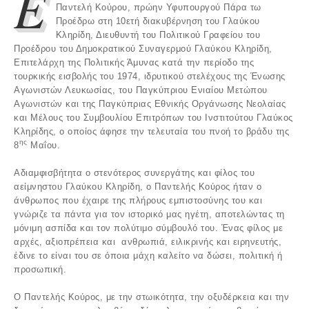
E
Παντελή Κούρου, πρώην Υφυπουργού Πάρα τω
Προέδρω στη 10ετή διακυβέρνηση του Γλαύκου
Κληρίδη, Διευθυντή του Πολιτικού Γραφείου του
Προέδρου του Δημοκρατικού Συναγερμού Γλαύκου Κληρίδη,
Επιτελάρχη της Πολιτικής Άμυνας κατά την περίοδο της
τουρκικής εισβολής του 1974, ιδρυτικού στελέχους της Ένωσης
Αγωνιστών Λευκωσίας, του Παγκύπριου Ενιαίου Μετώπου
Αγωνιστών και της Παγκύπριας Εθνικής Οργάνωσης Νεολαίας
και Μέλους του Συμβουλίου Επιτρόπων του Ινστιτούτου Γλαύκος
Κληρίδης, ο οποίος άφησε την τελευταία του πνοή το βράδυ της
ης
8
Μαΐου.
Αδιαμφισβήτητα ο στενότερος συνεργάτης και φίλος του
αείμνηστου Γλαύκου Κληρίδη, ο Παντελής Κούρος ήταν ο
άνθρωπος που έχαιρε της πλήρους εμπιστοσύνης του και
γνώριζε τα πάντα για τον ιστορικό μας ηγέτη, αποτελώντας τη
μόνιμη ασπίδα και τον πολύτιμο σύμβουλό του. Ένας φίλος με
αρχές, αξιοπρέπεια και ανθρωπιά, ειλικρινής και ειρηνευτής,
έδινε το είναι του σε όποια μάχη καλείτο να δώσει, πολιτική ή
προσωπική.
Ο Παντελής Κούρος, με την στωικότητα, την οξυδέρκεια και την