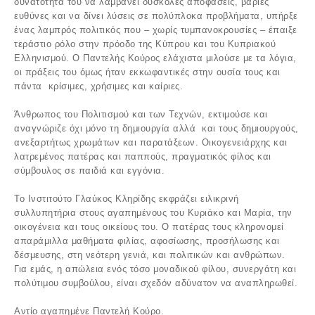
δυνατότητα του να λαμβάνει δύσκολες αποφάσεις, βαριές
ευθύνες και να δίνει λύσεις σε πολύπλοκα προβλήματα, υπήρξε
ένας λαμπρός πολιτικός που – χωρίς τυμπανοκρουσίες – έπαιξε
τεράστιο ρόλο στην πρόοδο της Κύπρου και του Κυπριακού
Ελληνισμού. Ο Παντελής Κούρος ελάχιστα μιλούσε με τα λόγια,
οι πράξεις του όμως ήταν εκκωφαντικές στην ουσία τους και
πάντα κρίσιμες, χρήσιμες και καίριες.
Άνθρωπος του Πολιτισμού και των Τεχνών, εκτιμούσε και
αναγνώριζε όχι μόνο τη δημιουργία αλλά και τους δημιουργούς,
ανεξαρτήτως χρωμάτων και παρατάξεων. Οικογενειάρχης και
λατρεμένος πατέρας και παππούς, πραγματικός φίλος και
σύμβουλος σε παιδιά και εγγόνια.
Το Ινστιτούτο Γλαύκος Κληρίδης εκφράζει ειλικρινή
συλλυπητήρια στους αγαπημένους του Κυριάκο και Μαρία, την
οικογένεια και τους οικείους του. Ο πατέρας τους κληρονομεί
απαράμιλλα μαθήματα φιλίας, αφοσίωσης, προσήλωσης και
δέσμευσης, στη νεότερη γενιά, και πολιτικών και ανθρώπων.
Για εμάς, η απώλεια ενός τόσο μοναδικού φίλου, συνεργάτη και
πολύτιμου συμβούλου, είναι σχεδόν αδύνατον να αναπληρωθεί.
Αντίο αγαπημένε Παντελή Κούρο.