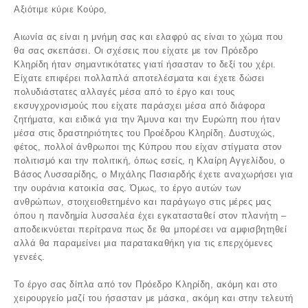
Αξιότιμε κύριε Κούρο,
Αιωνία ας είναι η μνήμη σας και ελαφρύ ας είναι το χώμα που
θα σας σκεπάσει. Οι σχέσεις που είχατε με τον Πρόεδρο
Κληρίδη ήταν σημαντικότατες γιατί ήσασταν το δεξί του χέρι.
Είχατε επιφέρει πολλαπλά αποτελέσματα και έχετε δώσει
πολυδιάστατες αλλαγές μέσα από το έργο και τους
εκσυγχρονισμούς που είχατε παράσχει μέσα από διάφορα
ζητήματα, και ειδικά για την Άμυνα και την Ευρώπη που ήταν
μέσα στις δραστηριότητες του Προέδρου Κληρίδη. Δυστυχώς,
φέτος, πολλοί άνθρωποι της Κύπρου που είχαν στίγματα στον
πολιτισμό και την πολιτική, όπως εσείς, η Κλαίρη Αγγελίδου, ο
Βάσος Λυσσαρίδης, ο Μιχάλης Πασιαρδής έχετε αναχωρήσει για
την ουράνια κατοικία σας. Όμως, το έργο αυτών των
ανθρώπων, στοιχειοθετημένο και παράγωγο στις μέρες μας
όπου η πανδημία λυσσαλέα έχει εγκατασταθεί στον πλανήτη –
αποδεικνύεται περίτρανα πως δε θα μπορέσει να αμφισβητηθεί
αλλά θα παραμείνει μια παρατακαθήκη για τις επερχόμενες
γενεές.
Το έργο σας δίπλα από τον Πρόεδρο Κληρίδη, ακόμη και στο
χειρουργείο μαζί του ήσασταν με μάσκα, ακόμη και στην τελευτή