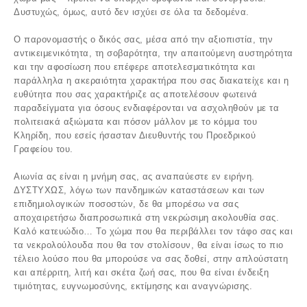
Δυστυχώς, όμως, αυτό δεν ισχύει σε όλα τα δεδομένα.
Ο παρονομαστής ο δικός σας, μέσα από την αξιοπιστία, την
αντικειμενικότητα, τη σοβαρότητα, την απαιτούμενη αυστηρότητα
και την αφοσίωση που επέφερε αποτελεσματικότητα και
παράλληλα η ακεραιότητα χαρακτήρα που σας διακατείχε και η
ευθύτητα που σας χαρακτήριζε ας αποτελέσουν φωτεινά
παραδείγματα για όσους ενδιαφέρονται να ασχοληθούν με τα
πολιτειακά αξιώματα και πόσον μάλλον με το κόμμα του
Κληρίδη, που εσείς ήσασταν Διευθυντής του Προεδρικού
Γραφείου του.
Αιωνία ας είναι η μνήμη σας, ας αναπαύεστε εν ειρήνη.
ΔΥΣΤΥΧΩΣ, λόγω των πανδημικών καταστάσεων και των
επιδημιολογικών ποσοστών, δε θα μπορέσω να σας
αποχαιρετήσω διαπροσωπικά στη νεκρώσιμη ακολουθία σας.
Καλό κατευώδιο… Το χώμα που θα περιβάλλει τον τάφο σας και
τα νεκρολούλουδα που θα τον στολίσουν, θα είναι ίσως το πιο
τέλειο λούσο που θα μπορούσε να σας δοθεί, στην απλούστατη
και απέρριτη, λιτή και σκέτα ζωή σας, που θα είναι ένδειξη
τιμιότητας, ευγνωμοσύνης, εκτίμησης και αναγνώρισης.